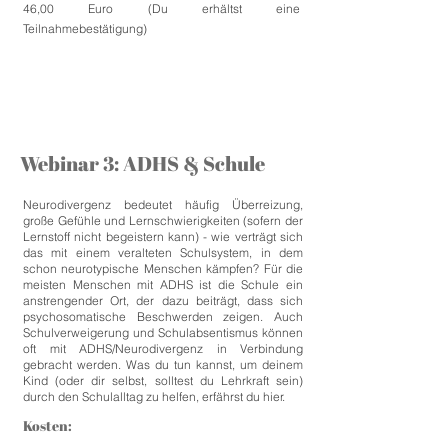
46,00 Euro (Du erhältst eine
Teilnahmebestätigung)
Webinar 3: ADHS & Schule
Neurodivergenz bedeutet häufig Überreizung,
große Gefühle und Lernschwierigkeiten (sofern der
Lernstoff nicht begeistern kann) - wie verträgt sich
das mit einem veralteten Schulsystem, in dem
schon neurotypische Menschen kämpfen? Für die
meisten Menschen mit ADHS ist die Schule ein
anstrengender Ort, der dazu beiträgt, dass sich
psychosomatische Beschwerden zeigen. Auch
Schulverweigerung und Schulabsentismus können
oft mit ADHS/Neurodivergenz in Verbindung
gebracht werden. Was du tun kannst, um deinem
Kind (oder dir selbst, solltest du Lehrkraft sein)
durch den Schulalltag zu helfen, erfährst du hier.
Kosten: