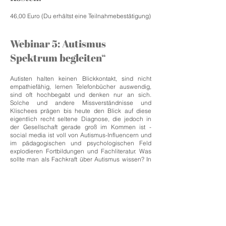
46,00 Euro (Du erhältst eine Teilnahmebestätigung)
Webinar 5: Autismus
Spektrum begleiten“
Autisten halten keinen Blickkontakt, sind nicht
empathiefähig, lernen Telefonbücher auswendig,
sind oft hochbegabt und denken nur an sich.
Solche und andere Missverständnisse und
Klischees prägen bis heute den Blick auf diese
eigentlich recht seltene Diagnose, die jedoch in
der Gesellschaft gerade groß im Kommen ist -
social media ist voll von Autismus-Influencern und
im pädagogischen und psychologischen Feld
explodieren Fortbildungen und Fachliteratur. Was
sollte man als Fachkraft über Autismus wissen? In
welche Richtungen kann ich mich als Elternteil
orientieren, wenn ich autistische Symptome bei
meinem Kind beobachte? Was ist normal, und was
deutet tatsächlich in Richtung Autismus? Was
passiert in der Diagnostik und wo finde ich die
richtige Beratung und Diagnostikstelle? Hier
bekommt ihr Input und Raum für Fragen - mit
Kinder- und Jugendlichenpsychotherapeutin,