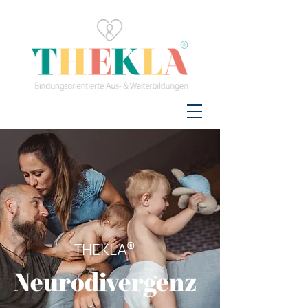
THEKLA®
Neurodivergenz