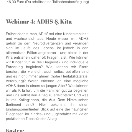
46,00 Euro (Du erhältst eine Teilnahmebestätigung)
Webinar 4: ADHS & Kita
Früher dachte man, ADHS sei eine Kinderkrankheit
und wachse sich aus. Heute wissen wir: ADHS
gehört zu den Neurodivergenzen und verändert
sich im Laufe des Lebens, ist jedoch in den
allermeisten Fällen angeboren - und bleibt. In der
KiTa entstehen daher oft Fragen, z.B.: Wie können
wir Kinder früh in die Diagnostik und individuelle
Förderung begleiten? Wie können wir Eltern
beraten, die vielleicht auch selbst betroffen sind
und es nicht immer ahnen (hohe Heritabilitätsrate,
Vererbung)? Woran erkenne ich eine mögliche
ADHS denn in einem so jungen Alter? Was können
wir als KiTa tun, um die Familien gut zu begleiten
und uns selbst den Alltag zu erleichtern? Und was
ist mit Kolleg:innen, die
A
us
D
em
H
immlischen
S
ortiment sind? Hier bekommt ihr einen
bindungsorientierten Blick auf eine der häufigsten
Diagnosen im Kindes- und Jugendalter mit vielen
praktischen Tipps für den Alltag.
Kosten: