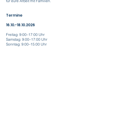
für eure Arbeit mit Familien.
Termine
16.10.-18.10.2026
Freitag: 9:00–17:00 Uhr
Samstag: 9:00–17:00 Uhr
Sonntag: 9:00–15:00 Uhr
Veranstaltungsort
Weimarer Bewegungsraum
Sollten sich mehr Teilnehmer*innen anmelden als
erwartet, informieren wir euch selbstverständlich
rechtzeitig über eine größere Räumlichkeit. Den
detaillierten Ablaufplan erhaltet ihr etwa zwei
Wochen vor Veranstaltungsbeginn.
Mehr als eine Fortbildung
Dieses Wochenende soll weit mehr sein als eine
klassische Weiterbildung. Es soll ein Ort werden,
an dem Beziehungen entstehen, Ideen wachsen,