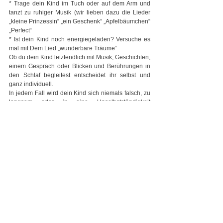
* Trage dein Kind im Tuch oder auf dem Arm und 
tanzt zu ruhiger Musik (wir lieben dazu die Lieder 
„kleine Prinzessin“ „ein Geschenk“ „Apfelbäumchen“ 
„Perfect“
* Ist dein Kind noch energiegeladen? Versuche es 
mal mit Dem Lied „wunderbare Träume“
Ob du dein Kind letztendlich mit Musik, Geschichten, 
einem Gespräch oder Blicken und Berührungen in 
den Schlaf begleitest entscheidet ihr selbst und 
ganz individuell.
In jedem Fall wird dein Kind sich niemals falsch, zu 
langsam oder in eine Unselbstständigkeit 
entwickeln, wenn du es begleitest und dich mit 
Liebe und vielleicht auch ein bisschen Musik 
zuwendest.
Eure Laura Hackl – Meneses
THEKLA
Musik