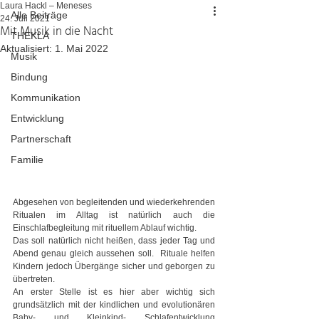
Laura Hackl – Meneses
Alle Beiträge
24. Juli 2021
Mit Musik in die Nacht
THEKLA
Aktualisiert:
1. Mai 2022
Musik
Bindung
Kommunikation
Entwicklung
Partnerschaft
Familie
Abgesehen von begleitenden und wiederkehrenden 
Ritualen im Alltag ist natürlich auch die 
Einschlafbegleitung mit rituellem Ablauf wichtig.
Das soll natürlich nicht heißen, dass jeder Tag und 
Abend genau gleich aussehen soll.  Rituale helfen 
Kindern jedoch Übergänge sicher und geborgen zu 
übertreten.
An erster Stelle ist es hier aber wichtig sich 
grundsätzlich mit der kindlichen und evolutionären 
Baby- und Kleinkind- Schlafentwicklung 