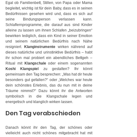
Egal ob Familienbett, Stillen, von Papa oder Mama 
begleitet, wichtig ist für dein Baby, dass es in seinen 
Bedürfnissen gesehen wird und, dass es sich auf 
seine Bindungsperson verlassen kann. 
Schlaflernprogramme, die darauf aus sind Kinder 
alleine zu lassen um ihnen Schlafen „beizubringen“ 
bewirken lediglich, dass ein Kind in seiner Emotion 
und seinem natürlichen Bedürfnis nach Nähe 
resigniert. 
Klanginstrumente
 wirken nährend auf 
dieses natürliche und urinstinktive Bedürfnis – habt 
ihr schon mal probiert ein abendliches Bettgeh – 
Ritual mit 
Klangschale
 oder einem sogenannten
Koshi Klangspiel
 zu gestalten? Ihr könnt 
gemeinsam den Tag besprechen: „Was hat dir heute 
besonders gut gefallen?“ oder „Welches war heute 
dein schönstes Erlebnis, das du nun mit in deine 
Träume nimmst?“ Dazu könnt ihr die Antworten 
symbolisch in die Klangschale legen und 
energetisch und klanglich wirken lassen.
Den Tag verabschieden
Danach könnt ihr den Tag, der schönes oder 
vielleicht auch nicht schönes mitgebracht hat mit 