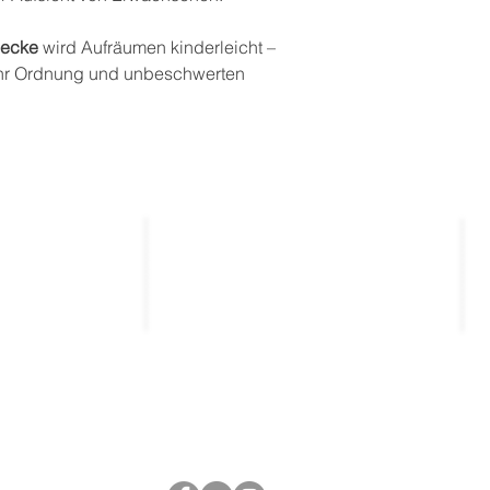
decke
wird Aufräumen kinderleicht –
ehr Ordnung und unbeschwerten
Kontakt
_____________
_____________
entierte
kontakt@thekla.de
gen
tung
03643 / 501931
Folge uns bei Social Media.