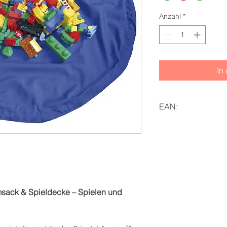
Anzahl
*
In
EAN:
4260081542653, 42
sack & Spieldecke – Spielen und