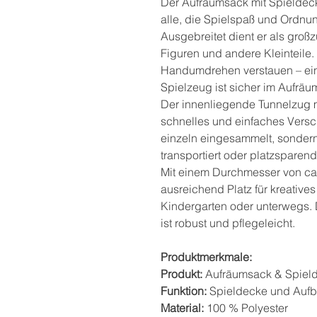
Der Aufräumsack mit Spieldecke
alle, die Spielspaß und Ordnu
Ausgebreitet dient er als groß
Figuren und andere Kleinteile.
Handumdrehen verstauen – ei
Spielzeug ist sicher im Aufräu
Der innenliegende Tunnelzug mi
schnelles und einfaches Versch
einzeln eingesammelt, sonder
transportiert oder platzsparen
Mit einem Durchmesser von ca.
ausreichend Platz für kreatives
Kindergarten oder unterwegs.
ist robust und pflegeleicht.
Produktmerkmale:
Produkt:
Aufräumsack & Spiel
Funktion:
Spieldecke und Aufb
Material:
100 % Polyester