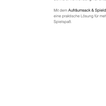
Mit dem
Aufräumsack & Spiel
eine praktische Lösung für m
Spielspaß.
Postadresse
THEKLA® - Bindungsori
Aus- und Weiterbildun
Private Bildungseinrich
Marga Bielesch
Heinrich-Heine-Str. 9
99423 Weimar