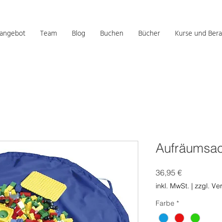
sangebot
Team
Blog
Buchen
Bücher
Kurse und Bera
Aufräumsac
Preis
36,95 €
inkl. MwSt.
|
zzgl. Ve
Farbe
*