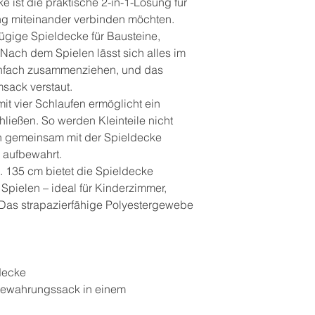
 ist die praktische 2-in-1-Lösung für
ng miteinander verbinden möchten.
zügige Spieldecke für Bausteine,
 Nach dem Spielen lässt sich alles im
nfach zusammenziehen, und das
msack verstaut.
t vier Schlaufen ermöglicht ein
ließen. So werden Kleinteile nicht
n gemeinsam mit der Spieldecke
d aufbewahrt.
 135 cm bietet die Spieldecke
 Spielen – ideal für Kinderzimmer,
 Das strapazierfähige Polyestergewebe
decke
ewahrungssack in einem