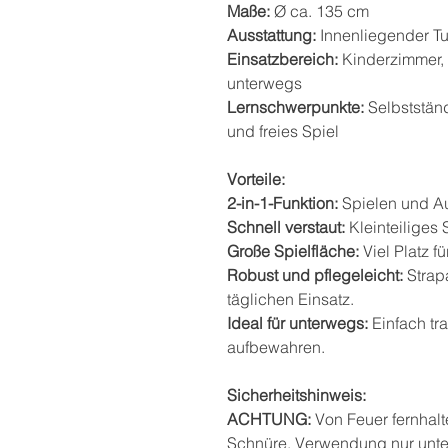
Maße:
Ø ca. 135 cm
Ausstattung:
Innenliegender Tu
Einsatzbereich:
Kinderzimmer, 
unterwegs
Lernschwerpunkte:
Selbstständ
und freies Spiel
Vorteile:
2-in-1-Funktion:
Spielen und Au
Schnell verstaut:
Kleinteiliges
Große Spielfläche:
Viel Platz f
Robust und pflegeleicht:
Strapa
täglichen Einsatz.
Ideal für unterwegs:
Einfach tr
aufbewahren.
Sicherheitshinweis:
ACHTUNG:
Von Feuer fernhalt
Schnüre. Verwendung nur unte