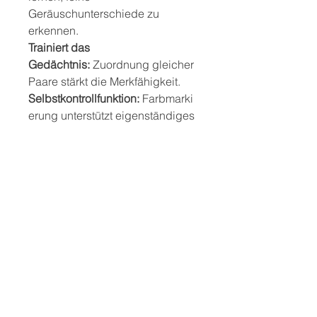
Geräuschunterschiede zu
erkennen.
Trainiert das
Gedächtnis:
Zuordnung gleicher
Paare stärkt die Merkfähigkeit.
Selbstkontrollfunktion:
Farbmarki
erung unterstützt eigenständiges
Lernen.
Ganzheitliches
Lernen:
Kombination aus Hören,
Fühlen und Vergleichen.
Pädagogisch wertvoll:
Ideal für
sensorische Förderung und
Lernspiele.
Sicherheitshinweis:
Achtung! Für Kinder unter 36
Monaten nicht geeignet.