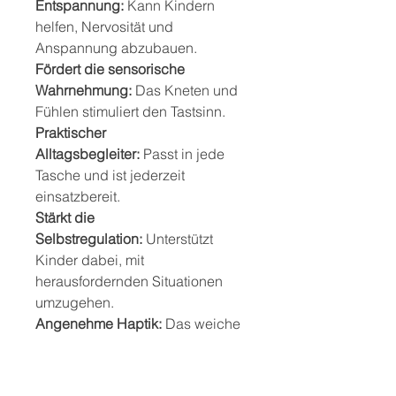
Entspannung:
Kann Kindern
helfen, Nervosität und
Anspannung abzubauen.
Fördert die sensorische
Wahrnehmung:
Das Kneten und
Fühlen stimuliert den Tastsinn.
Praktischer
Alltagsbegleiter:
Passt in jede
Tasche und ist jederzeit
einsatzbereit.
Stärkt die
Selbstregulation:
Unterstützt
Kinder dabei, mit
herausfordernden Situationen
umzugehen.
Angenehme Haptik:
Das weiche
Material lädt zum Greifen,
Drücken und Knautschen ein.
Vielseitig verwendbar:
Ideal für