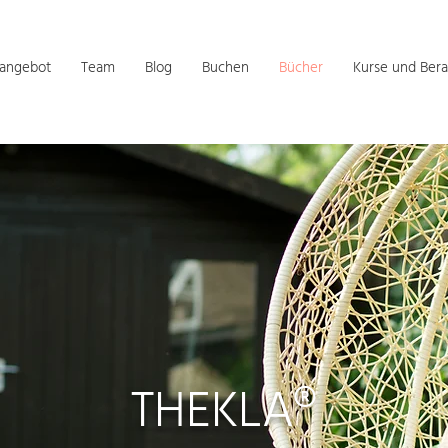
sangebot
Team
Blog
Buchen
Bücher
Kurse und Bera
THEKLA®