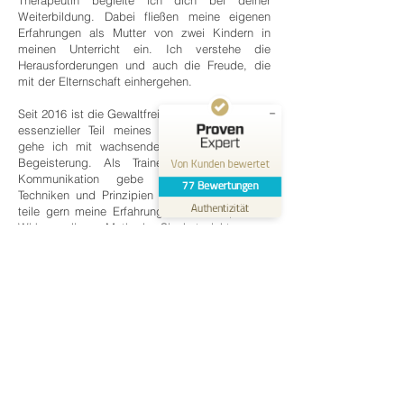
Therapeutin begleite ich dich bei deiner
SEHR GUT
Weiterbildung. Dabei fließen meine eigenen
%
100
Erfahrungen als Mutter von zwei Kindern in
Empfehlungen auf
meinen Unterricht ein. Ich verstehe die
ProvenExpert.com
5,00
/
4,97
Herausforderungen und auch die Freude, die
mit der Elternschaft einhergehen.
49
28
Seit 2016 ist die Gewaltfreie Kommunikation ein
Bewertungen auf
2
Bewertungen von
essenzieller Teil meines Lebens und diesen
ProvenExpert.com
anderen Quellen
gehe ich mit wachsender Überzeugung und
Begeisterung. Als Trainerin für Gewaltfreie
Von Kunden bewertet
Kommunikation gebe ich die Haltung,
Blick aufs ProvenExpert-Profil werfen
77
Bewertungen
Techniken und Prinzipien der GFK weiter und
31.05.2026
Authentizität
teile gern meine Erfahrungen und die positive
Wirkung dieser Methode. Sie hat nicht nur zu
tiefgreifenden Veränderungen in unserem
Familienleben geführt, sondern auch in vielen
anderen Familien, die ich begleiten durfte.
Ich bin gespannt auf die kommenden
gemeinsamen Kursstunden!
Die Familiensprechen®-Kursleiter*in-
Ausbildung ist für dich das Richtige,