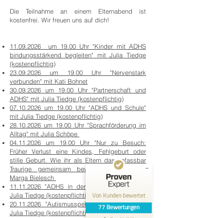
Die Teilnahme an einem Elternabend ist
kostenfrei. Wir freuen uns auf dich!
11.09.2026 um 19.00 Uhr "Kinder mit ADHS
bindungsstärkend begleiten" mit Julia Tiedge
(kostenpflichtig)
23.09.2026 um 19.00 Uhr "Nervenstark
verbunden" mit Kati Bohnet
Kundenbewertungen und Erfahrungen zu
THEKLA® - Bindungsorientierte Aus- &
30.09.2026 um 19.00 Uhr "Partnerschaft und
Weiterbildungen...
ADHS" mit Julia Tiedge (kostenpflichtig)
07.10.2026 um 19.00 Uhr "ADHS und Schule"
SEHR GUT
mit Julia Tiedge (kostenpflichtig)
%
100
28.10.2026 um 19.00 Uhr "Sprachförderung im
Empfehlungen auf
Alltag" mit Julia
Schöpe
ProvenExpert.com
5,00
/
4,97
04.11.2026 um 19.00 Uhr "Nur zu Besuch:
Früher Verlust eine Kindes, Fehlgeburt oder
stille Geburt. Wie ihr als Eltern das unfassbar
49
28
Traurige gemeinsam bewältigen könnt" mit
Bewertungen auf
2
Bewertungen von
Marga Bielesch
ProvenExpert.com
anderen Quellen
11.11.2026 "ADHS in der KiTa begleiten" mit
Julia Tiedge (kostenpflichtig)
Von Kunden bewertet
20.11.2026 "Autismusspektrum begleiten" mit
Blick aufs ProvenExpert-Profil werfen
77
Bewertungen
Julia Tiedge (kostenpflichtig)
31.05.2026