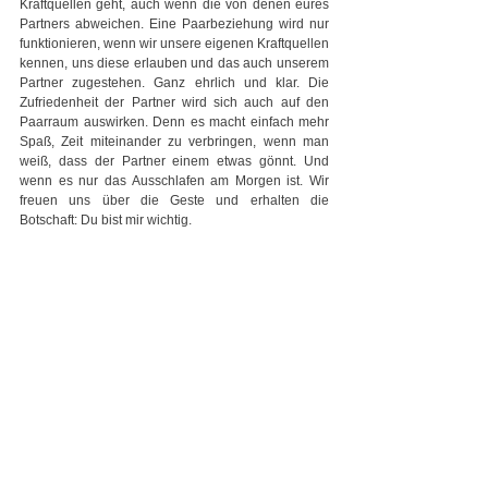
Kraftquellen geht, auch wenn die von denen eures 
Partners abweichen. Eine Paarbeziehung wird nur 
funktionieren, wenn wir unsere eigenen Kraftquellen 
kennen, uns diese erlauben und das auch unserem 
Partner zugestehen. Ganz ehrlich und klar. Die 
Zufriedenheit der Partner wird sich auch auf den 
Paarraum auswirken. Denn es macht einfach mehr 
Spaß, Zeit miteinander zu verbringen, wenn man 
weiß, dass der Partner einem etwas gönnt. Und 
wenn es nur das Ausschlafen am Morgen ist. Wir 
freuen uns über die Geste und erhalten die 
Botschaft: Du bist mir wichtig.
Auch wenn der Paarraum anfangs eher weniger mit 
großen Events ausgeschmückt werden kann, ist es 
ganz einfach, ihm Aufmerksamkeit zu schenken. Ein 
gutes Gespräch, gemeinsames Kochen oder ein 
Kinoabend in den eigenen vier Wänden. Es gibt so 
viele kleine Dinge im Alltag, die uns unserem 
Partner näher bringen können. Man muss nur 
achtsam sein und den Blick für die schönen 
Momente im Alltag behalten.