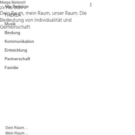
Marga Bielesch
Alle Beiträge
23. Feb. 2024
Dein Raum, mein Raum, unser Raum: Die
THEKLA
Bedeutung von Individualität und
Musik
Gemeinschaft
Bindung
Kommunikation
Entwicklung
Partnerschaft
Familie
Dein Raum…
Mein Raum…