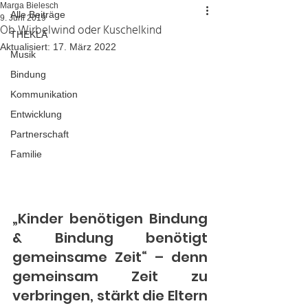
Marga Bielesch
Alle Beiträge
9. Juni 2019
Ob Wirbelwind oder Kuschelkind
THEKLA
Aktualisiert:
17. März 2022
Musik
Bindung
Kommunikation
Entwicklung
Partnerschaft
Familie
„Kinder benötigen Bindung 
& Bindung benötigt 
gemeinsame Zeit“ – denn 
gemeinsam Zeit zu 
verbringen, stärkt die Eltern 