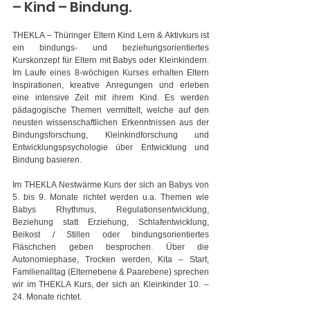
– Kind – Bindung.
THEKLA – Thüringer Eltern Kind Lern & Aktivkurs ist 
ein bindungs- und beziehungsorientiertes 
Kurskonzept für Eltern mit Babys oder Kleinkindern. 
Im Laufe eines 8-wöchigen Kurses erhalten Eltern 
Inspirationen, kreative Anregungen und erleben 
eine intensive Zeit mit ihrem Kind. Es werden 
pädagogische Themen vermittelt, welche auf den 
neusten wissenschaftlichen Erkenntnissen aus der 
Bindungsforschung, Kleinkindforschung und 
Entwicklungspsychologie über Entwicklung und 
Bindung basieren.
Im THEKLA Nestwärme Kurs der sich an Babys von 
5. bis 9. Monate richtet werden u.a. Themen wie 
Babys Rhythmus, Regulationsentwicklung, 
Beziehung statt Erziehung, Schlafentwicklung, 
Beikost / Stillen oder bindungsorientiertes 
Fläschchen geben besprochen. Über die 
Autonomiephase, Trocken werden, Kita – Start, 
Familienalltag (Elternebene & Paarebene) sprechen 
wir im THEKLA Kurs, der sich an Kleinkinder 10. – 
24. Monate richtet.