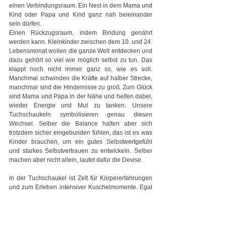
einen Verbindungsraum. Ein Nest in dem Mama und 
Kind oder Papa und Kind ganz nah beieinander 
sein dürfen. 
Einen Rückzugsraum, indem Bindung genährt 
werden kann. Kleinkinder zwischen dem 10. und 24. 
Lebensmonat wollen die ganze Welt entdecken und 
dazu gehört so viel wie möglich selbst zu tun. Das 
klappt noch nicht immer ganz so, wie es soll. 
Manchmal schwinden die Kräfte auf halber Strecke, 
manchmal sind die Hindernisse zu groß. Zum Glück 
sind Mama und Papa in der Nähe und helfen dabei, 
wieder Energie und Mut zu tanken. Unsere 
Tuchschaukeln symbolisieren genau diesen 
Wechsel. Selber die Balance halten aber sich 
trotzdem sicher eingebunden fühlen, das ist es was 
Kinder brauchen, um ein gutes Selbstwertgefühl 
und starkes Selbstvertrauen zu entwickeln. Selber 
machen aber nicht allein, lautet dafür die Devise.
In der Tuchschaukel ist Zeit für Körpererfahrungen 
und zum Erleben intensiver Kuschelmomente. Egal 
ob Wirbelwind oder Kuschelkind, jedes Kind findet 
hier seinen Platz und darf sich im Kurs gesehen und 
angenommen fühlen.