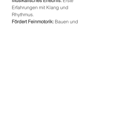
Musikalisches Erlebnis:
Erste
Erfahrungen mit Klang und
Rhythmus.
Fördert Feinmotorik:
Bauen und
Gestalten trainieren die
Handgeschicklichkeit.
Verbindung von Handwerk und
Musik:
Ideal für pädagogische
Projekte.
Selbstgemachtes Ergebnis:
Stolz
auf das eigene fertige Instrument.
Sicherheitshinweis:
ACHTUNG:
Nicht für Kinder unter
36 Monaten geeignet.
Erstickungsgefahr durch
verschluckbare Kleinteile.
Verwendung nur unter Aufsicht
von Erwachsenen.