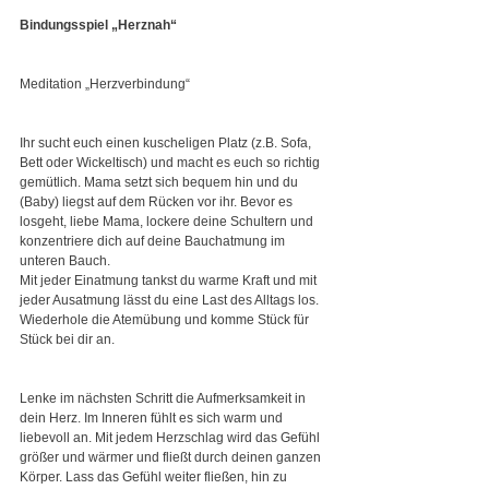
Bindungsspiel „Herznah“
Meditation „Herzverbindung“
Ihr sucht euch einen kuscheligen Platz (z.B. Sofa, 
Bett oder Wickeltisch) und macht es euch so richtig 
gemütlich. Mama setzt sich bequem hin und du 
(Baby) liegst auf dem Rücken vor ihr. Bevor es 
losgeht, liebe Mama, lockere deine Schultern und 
konzentriere dich auf deine Bauchatmung im 
unteren Bauch.
Mit jeder Einatmung tankst du warme Kraft und mit 
jeder Ausatmung lässt du eine Last des Alltags los. 
Wiederhole die Atemübung und komme Stück für 
Stück bei dir an. 
Lenke im nächsten Schritt die Aufmerksamkeit in 
dein Herz. Im Inneren fühlt es sich warm und 
liebevoll an. Mit jedem Herzschlag wird das Gefühl 
größer und wärmer und fließt durch deinen ganzen 
Körper. Lass das Gefühl weiter fließen, hin zu 