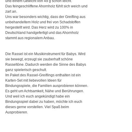
und einem Gewicht von 49 g schön leicht. 
Das feingeschliffene Ahornholz fühlt sich weich und 
zart an.
Uns war besonders wichtig, dass der Greifling aus 
unbehandeltem Holz und frei von Schadstoffen 
hergestellt wird. Das Herz wird zu 100% in 
Deutschland handgefertigt und das Ahornholz 
stammt aus regionalem Anbau.
Die Rassel ist ein Musikinstrument für Babys. Wird 
sie bewegt, erzeugt sie zauberhaft schöne 
Rasseltöne. Dadurch werden die Sinne des Babys 
ganz spielerisch geschult.
Im Paket des Rassel-Greiflings enthalten ist ein 
Karten-Set mit liebevollen Ideen für 
Bindungsspiele, die Familien ausprobieren können. 
Es geht um Achtsamkeit, Nähe und Berührungen.
Und weil ich euch angekündigt habe ein 
Bindungsspiel dabei zu haben, möchte ich euch 
dieses gerne vorstellen. Viel Spaß beim 
Ausprobieren.