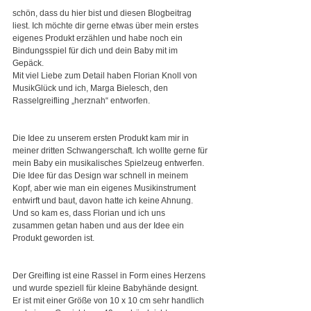
schön, dass du hier bist und diesen Blogbeitrag 
liest. Ich möchte dir gerne etwas über mein erstes 
eigenes Produkt erzählen und habe noch ein 
Bindungsspiel für dich und dein Baby mit im 
Gepäck. 
Mit viel Liebe zum Detail haben Florian Knoll von 
MusikGlück und ich, Marga Bielesch, den 
Rasselgreifling „herznah“ entworfen. 
Die Idee zu unserem ersten Produkt kam mir in 
meiner dritten Schwangerschaft. Ich wollte gerne für 
mein Baby ein musikalisches Spielzeug entwerfen. 
Die Idee für das Design war schnell in meinem 
Kopf, aber wie man ein eigenes Musikinstrument 
entwirft und baut, davon hatte ich keine Ahnung.
Und so kam es, dass Florian und ich uns 
zusammen getan haben und aus der Idee ein 
Produkt geworden ist.
Der Greifling ist eine Rassel in Form eines Herzens 
und wurde speziell für kleine Babyhände designt. 
Er ist mit einer Größe von 10 x 10 cm sehr handlich 