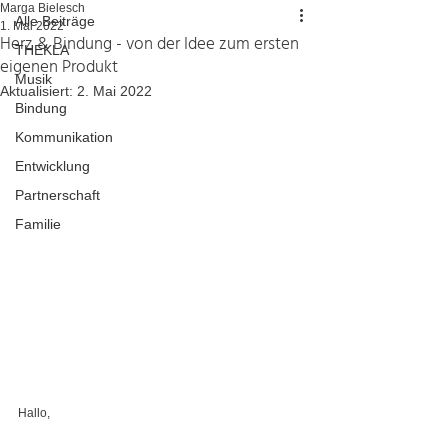
Marga Bielesch
Alle Beiträge
1. Mai 2022
Herz & Bindung - von der Idee zum ersten
THEKLA
eigenen Produkt
Musik
Aktualisiert:
2. Mai 2022
Bindung
Kommunikation
Entwicklung
Partnerschaft
Familie
Hallo,