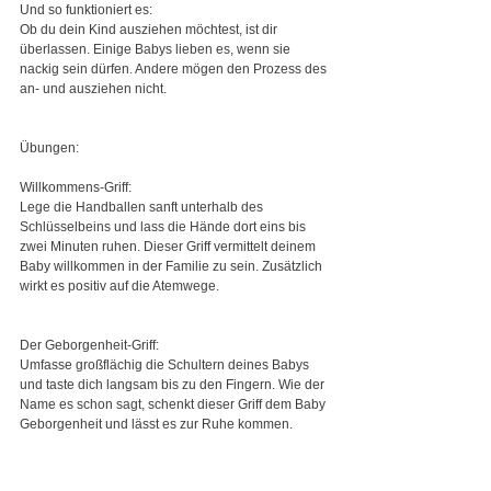
Und so funktioniert es:
Ob du dein Kind ausziehen möchtest, ist dir 
überlassen. Einige Babys lieben es, wenn sie 
nackig sein dürfen. Andere mögen den Prozess des 
an- und ausziehen nicht.
Übungen:
Willkommens-Griff:
Lege die Handballen sanft unterhalb des 
Schlüsselbeins und lass die Hände dort eins bis 
zwei Minuten ruhen. Dieser Griff vermittelt deinem 
Baby willkommen in der Familie zu sein. Zusätzlich 
wirkt es positiv auf die Atemwege.
Der Geborgenheit-Griff:
Umfasse großflächig die Schultern deines Babys 
und taste dich langsam bis zu den Fingern. Wie der 
Name es schon sagt, schenkt dieser Griff dem Baby 
Geborgenheit und lässt es zur Ruhe kommen.