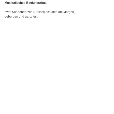
Musikalisches Bindungsritual
Zwei Sonnenherzen (Rassel) schlafen am Morgen, 
geborgen und ganz fest!
Die Eine erwacht (rasseln),
strahlt und lacht (lachen & rasseln),
Fliegt ein Stück (fliegen),
Und kehrt wieder zurück.
Die Andere erwacht (rasseln),
strahlt und lacht (lachen & rasseln),
Fliegt ein Stück (fliegen),
Und kehrt wieder zurück.
Da erwachen sie beide (rasseln),
Fliegen über Wiesen und Heide (fliegen),
Fliegen ein Stück,
Und kehren wieder zurück.
Zwei Sonnenherzen schlafen am Morgen, 
geborgen und ganz fest!
Marga 