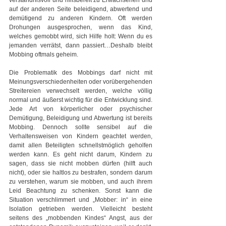
auf der anderen Seite beleidigend, abwertend und 
demütigend zu anderen Kindern. Oft werden 
Drohungen ausgesprochen, wenn das Kind, 
welches gemobbt wird, sich Hilfe holt: Wenn du es 
jemanden verrätst, dann passiert…Deshalb bleibt 
Mobbing oftmals geheim.
Die Problematik des Mobbings darf nicht mit 
Meinungsverschiedenheiten oder vorübergehenden 
Streitereien verwechselt werden, welche völlig 
normal und äußerst wichtig für die Entwicklung sind. 
Jede Art von körperlicher oder psychischer 
Demütigung, Beleidigung und Abwertung ist bereits 
Mobbing. Dennoch sollte sensibel auf die 
Verhaltensweisen von Kindern geachtet werden, 
damit allen Beteiligten schnellstmöglich geholfen 
werden kann. Es geht nicht darum, Kindern zu 
sagen, dass sie nicht mobben dürfen (hilft auch 
nicht), oder sie haltlos zu bestrafen, sondern darum 
zu verstehen, warum sie mobben, und auch ihrem 
Leid Beachtung zu schenken. Sonst kann die 
Situation verschlimmert und „Mobber: in“ in eine 
Isolation getrieben werden. Vielleicht besteht 
seitens des „mobbenden Kindes“ Angst, aus der 