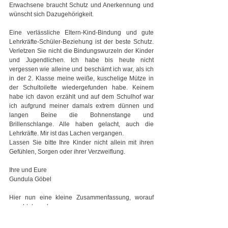
Erwachsene braucht Schutz und Anerkennung und 
wünscht sich Dazugehörigkeit.
Eine verlässliche Eltern-Kind-Bindung und gute 
Lehrkräfte-Schüler-Beziehung ist der beste Schutz. 
Verletzen Sie nicht die Bindungswurzeln der Kinder 
und Jugendlichen. Ich habe bis heute nicht 
vergessen wie alleine und beschämt ich war, als ich 
in der 2. Klasse meine weiße, kuschelige Mütze in 
der Schultoilette wiedergefunden habe. Keinem 
habe ich davon erzählt und auf dem Schulhof war 
ich aufgrund meiner damals extrem dünnen und 
langen Beine die Bohnenstange und 
Brillenschlange. Alle haben gelacht, auch die 
Lehrkräfte. Mir ist das Lachen vergangen.
Lassen Sie bitte Ihre Kinder nicht allein mit ihren 
Gefühlen, Sorgen oder ihrer Verzweiflung.
Ihre und Eure
Gundula Göbel
Hier nun eine kleine Zusammenfassung, worauf 
geachtet werden muss:
1. Die Erwachsenen müssen bei Mobbingverdacht 
sofort einschreiten, angemessen handeln und 