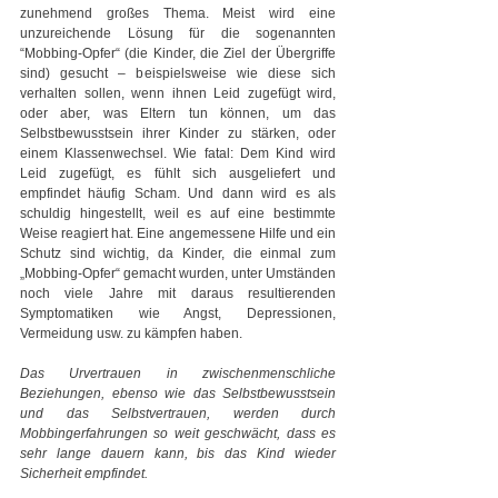
zunehmend großes Thema. Meist wird eine 
unzureichende Lösung für die sogenannten 
“Mobbing-Opfer“ (die Kinder, die Ziel der Übergriffe 
sind) gesucht – beispielsweise wie diese sich 
verhalten sollen, wenn ihnen Leid zugefügt wird, 
oder aber, was Eltern tun können, um das 
Selbstbewusstsein ihrer Kinder zu stärken, oder 
einem Klassenwechsel. Wie fatal: Dem Kind wird 
Leid zugefügt, es fühlt sich ausgeliefert und 
empfindet häufig Scham. Und dann wird es als 
schuldig hingestellt, weil es auf eine bestimmte 
Weise reagiert hat. Eine angemessene Hilfe und ein 
Schutz sind wichtig, da Kinder, die einmal zum 
„Mobbing-Opfer“ gemacht wurden, unter Umständen 
noch viele Jahre mit daraus resultierenden 
Symptomatiken wie Angst, Depressionen, 
Vermeidung usw. zu kämpfen haben.
Das Urvertrauen in zwischenmenschliche 
Beziehungen, ebenso wie das Selbstbewusstsein 
und das Selbstvertrauen, werden durch 
Mobbingerfahrungen so weit geschwächt, dass es 
sehr lange dauern kann, bis das Kind wieder 
Sicherheit empfindet.