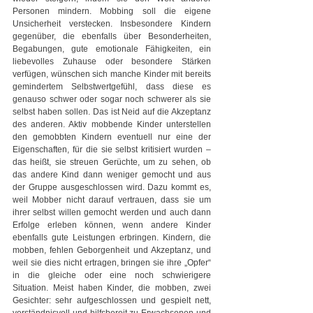
Personen mindern. Mobbing soll die eigene 
Unsicherheit verstecken. Insbesondere Kindern 
gegenüber, die ebenfalls über Besonderheiten, 
Begabungen, gute emotionale Fähigkeiten, ein 
liebevolles Zuhause oder besondere Stärken 
verfügen, wünschen sich manche Kinder mit bereits 
gemindertem Selbstwertgefühl, dass diese es 
genauso schwer oder sogar noch schwerer als sie 
selbst haben sollen. Das ist Neid auf die Akzeptanz 
des anderen. Aktiv mobbende Kinder unterstellen 
den gemobbten Kindern eventuell nur eine der 
Eigenschaften, für die sie selbst kritisiert wurden – 
das heißt, sie streuen Gerüchte, um zu sehen, ob 
das andere Kind dann weniger gemocht und aus 
der Gruppe ausgeschlossen wird. Dazu kommt es, 
weil Mobber nicht darauf vertrauen, dass sie um 
ihrer selbst willen gemocht werden und auch dann 
Erfolge erleben können, wenn andere Kinder 
ebenfalls gute Leistungen erbringen. Kindern, die 
mobben, fehlen Geborgenheit und Akzeptanz, und 
weil sie dies nicht ertragen, bringen sie ihre „Opfer“ 
in die gleiche oder eine noch schwierigere 
Situation. Meist haben Kinder, die mobben, zwei 
Gesichter: sehr aufgeschlossen und gespielt nett, 
verständnisvoll und hilfsbereit zu Erwachsenen und 