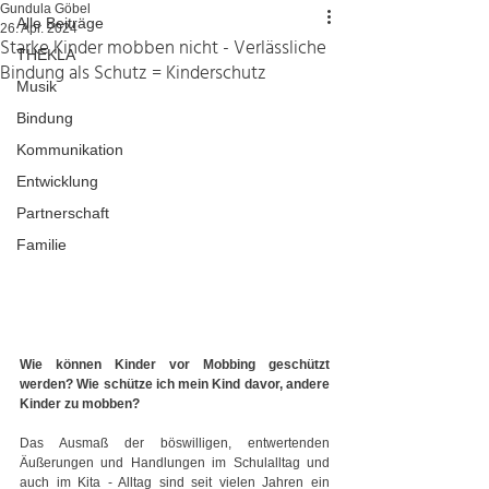
Gundula Göbel
Alle Beiträge
26. Apr. 2024
Starke Kinder mobben nicht - Verlässliche
THEKLA
Bindung als Schutz = Kinderschutz
Musik
Bindung
Kommunikation
Entwicklung
Partnerschaft
Familie
Wie können Kinder vor Mobbing geschützt 
werden? Wie schütze ich mein Kind davor, andere 
Kinder zu mobben?
Das Ausmaß der böswilligen, entwertenden 
Äußerungen und Handlungen im Schulalltag und 
auch im Kita - Alltag sind seit vielen Jahren ein 