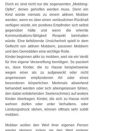
Doch es sind nicht nur die sogenannten „Mobbing-
Opfer“, denen geholfen werden muss. Denn ein 
Kind würde niemals zu einem aktiven Mobber 
werden, wenn es über einen verlässlichen Rückhalt 
verfügen würde, ein positives Empfinden sich selbst 
gegenüber hätte und wenn die erlernte 
Kommunikations-fähigkeit Respekt beinhalten 
würde. Eine tiefsitzende Unsicherheit spielt in dem 
Geflecht von aktiven Mobbern, passiven Mobbern 
und den Gemobbten eine wichtige Rolle.
Kinder beginnen aktiv zu mobben, weil sie ein Ventil 
für ihre eigene Verzweiflung benötigen. So passiert 
es, dass Kinder, die zu Hause beispielsweise 
wegen einer als zu aufgeweckt oder nicht 
angemessen empfundenen Art oder eines 
besonderen körperlichen Merkmals abwertend 
behandelt werden oder sich alleingelassen fühlen, 
den dabei entstehenden Seelenschmerz auf andere 
Kinder übertragen. Kinder, die sich zu Hause nicht 
wehren dürfen oder unter Verhaltens- oder 
Leistungsdruck stehen, können oftmals sehr subtil 
mobben.
Mobber wollen den Wert ihrer eigenen Person 
wieder steigern, indem sie den Wert anderer 