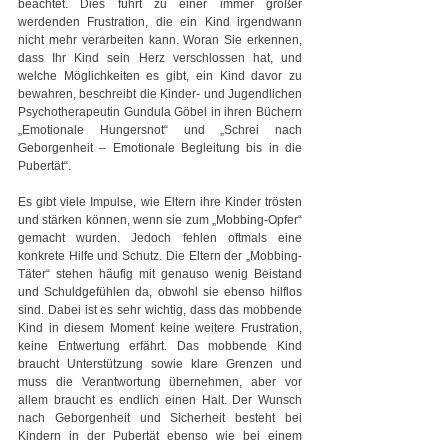
beachtet. Dies führt zu einer immer größer 
werdenden Frustration, die ein Kind irgendwann 
nicht mehr verarbeiten kann. Woran Sie erkennen, 
dass Ihr Kind sein Herz verschlossen hat, und 
welche Möglichkeiten es gibt, ein Kind davor zu 
bewahren, beschreibt die Kinder- und Jugendlichen 
Psychotherapeutin Gundula Göbel in ihren Büchern 
„Emotionale Hungersnot“ und „Schrei nach 
Geborgenheit – Emotionale Begleitung bis in die 
Pubertät“.
Es gibt viele Impulse, wie Eltern ihre Kinder trösten 
und stärken können, wenn sie zum „Mobbing-Opfer“ 
gemacht wurden. Jedoch fehlen oftmals eine 
konkrete Hilfe und Schutz. Die Eltern der „Mobbing-
Täter“ stehen häufig mit genauso wenig Beistand 
und Schuldgefühlen da, obwohl sie ebenso hilflos 
sind. Dabei ist es sehr wichtig, dass das mobbende 
Kind in diesem Moment keine weitere Frustration, 
keine Entwertung erfährt. Das mobbende Kind 
braucht Unterstützung sowie klare Grenzen und 
muss die Verantwortung übernehmen, aber vor 
allem braucht es endlich einen Halt. Der Wunsch 
nach Geborgenheit und Sicherheit besteht bei 
Kindern in der Pubertät ebenso wie bei einem 