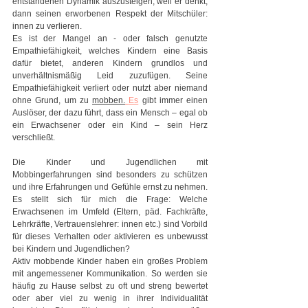
entstandenen Dynamik auszusteigen, weil er denkt, 
dann seinen erworbenen Respekt der Mitschüler: 
innen zu verlieren.
Es ist der Mangel an - oder falsch genutzte 
Empathiefähigkeit, welches Kindern eine Basis 
dafür bietet, anderen Kindern grundlos und 
unverhältnismäßig Leid zuzufügen. Seine 
Empathiefähigkeit verliert oder nutzt aber niemand 
ohne Grund, um zu 
mobben.
Es
 gibt immer einen 
Auslöser, der dazu führt, dass ein Mensch – egal ob 
ein Erwachsener oder ein Kind – sein Herz 
verschließt.
Die Kinder und Jugendlichen mit 
Mobbingerfahrungen sind besonders zu schützen 
und ihre Erfahrungen und Gefühle ernst zu nehmen. 
Es stellt sich für mich die Frage: Welche 
Erwachsenen im Umfeld (Eltern, päd. Fachkräfte, 
Lehrkräfte, Vertrauenslehrer: innen etc.) sind Vorbild 
für dieses Verhalten oder aktivieren es unbewusst 
bei Kindern und Jugendlichen?
Aktiv mobbende Kinder haben ein großes Problem 
mit angemessener Kommunikation. So werden sie 
häufig zu Hause selbst zu oft und streng bewertet 
oder aber viel zu wenig in ihrer Individualität 