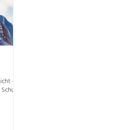
icht -
s Schutz