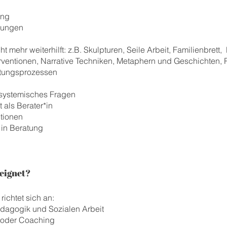
ung
tungen
ht mehr weiterhilft: z.B. Skulpturen, Seile Arbeit, Familienbre
rventionen, Narrative Techniken, Metaphern und Geschichten, R
atungsprozessen
 systemisches Fragen
 als Berater*in
ntionen
 in Beratung
eeignet?
richtet sich an:
dagogik und Sozialen Arbeit
g oder Coaching