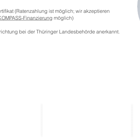
tifikat
​
(Ratenzahlung ist möglich; wir akzeptieren
KOMPASS-Finanzierung
möglich)
richtung bei der Thüringer Landesbehörde anerkannt.
Kontakt
_____________
_____________
entierte
kontakt@thekla.de
gen
tung
03643 / 501931