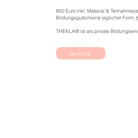
650 Euro inkl. Material & Teilnahmezer
Bildungsgutscheine jeglicher Form,
THEKLA® ist als private Bildungsein
Termine
Postadresse
THEKLA® - Bindungsori
Aus- und Weiterbildun
Private Bildungseinrich
Marga Bielesch
Heinrich-Heine-Str. 9