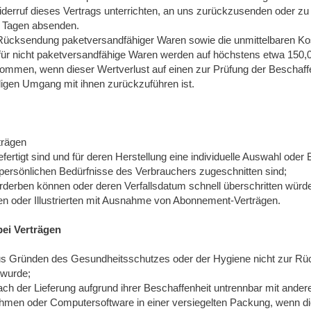
erruf dieses Vertrags unterrichten, an uns zurückzusenden oder zu 
14 Tagen absenden.
r Rücksendung paketversandfähiger Waren sowie die unmittelbaren K
für nicht paketversandfähige Waren werden auf höchstens etwa 150,
ommen, wenn dieser Wertverlust auf einen zur Prüfung der Beschaff
igen Umgang mit ihnen zurückzuführen ist.
trägen
gefertigt sind und für deren Herstellung eine individuelle Auswahl o
e persönlichen Bedürfnisse des Verbrauchers zugeschnitten sind;
erderben können oder deren Verfallsdatum schnell überschritten würd
ften oder Illustrierten mit Ausnahme von Abonnement-Verträgen.
bei Verträgen
 aus Gründen des Gesundheitsschutzes oder der Hygiene nicht zur Rü
 wurde;
ach der Lieferung aufgrund ihrer Beschaffenheit untrennbar mit ande
ahmen oder Computersoftware in einer versiegelten Packung, wenn di