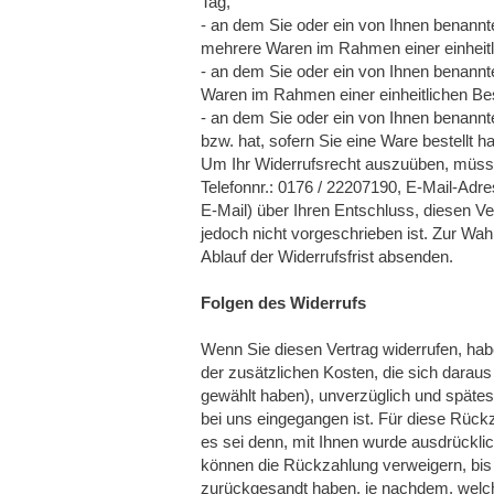
Tag,
- an dem Sie oder ein von Ihnen benannte
mehrere Waren im Rahmen einer einheitlic
- an dem Sie oder ein von Ihnen benannte
Waren im Rahmen einer einheitlichen Best
- an dem Sie oder ein von Ihnen benannter
bzw. hat, sofern Sie eine Ware bestellt h
Um Ihr Widerrufsrecht auszuüben, müsse
Telefonnr.: 0176 / 22207190, E-Mail-Adr
E-Mail) über Ihren Entschluss, diesen V
jedoch nicht vorgeschrieben ist. Zur Wah
Ablauf der Widerrufsfrist absenden.
Folgen des Widerrufs
Wenn Sie diesen Vertrag widerrufen, habe
der zusätzlichen Kosten, die sich daraus
gewählt haben), unverzüglich und spätes
bei uns eingegangen ist. Für diese Rück
es sei denn, mit Ihnen wurde ausdrückli
können die Rückzahlung verweigern, bis
zurückgesandt haben, je nachdem, welche