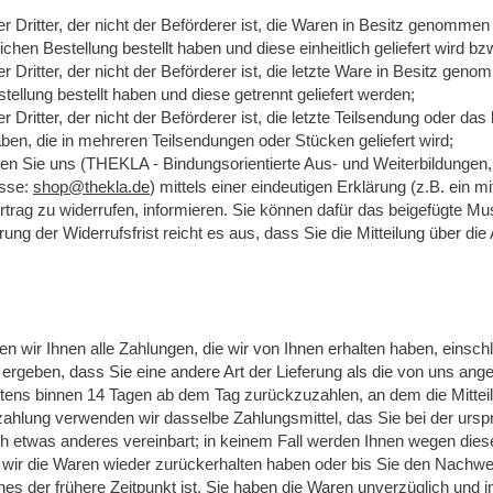
r Dritter, der nicht der Beförderer ist, die Waren in Besitz genommen
hen Bestellung bestellt haben und diese einheitlich geliefert wird bz
r Dritter, der nicht der Beförderer ist, die letzte Ware in Besitz ge
ellung bestellt haben und diese getrennt geliefert werden;
 Dritter, der nicht der Beförderer ist, die letzte Teilsendung oder d
aben, die in mehreren Teilsendungen oder Stücken geliefert wird;
n Sie uns (THEKLA - Bindungsorientierte Aus- und Weiterbildungen
esse:
shop@thekla.de
) mittels einer eindeutigen Erklärung (z.B. ein m
ertrag zu widerrufen, informieren. Sie können dafür das beigefügte M
rung der Widerrufsfrist reicht es aus, dass Sie die Mitteilung über d
n wir Ihnen alle Zahlungen, die wir von Ihnen erhalten haben, einsch
 ergeben, dass Sie eine andere Art der Lieferung als die von uns ang
tens binnen 14 Tagen ab dem Tag zurückzuzahlen, an dem die Mitteil
zahlung verwenden wir dasselbe Zahlungsmittel, das Sie bei der ursp
ch etwas anderes vereinbart; in keinem Fall werden Ihnen wegen die
 wir die Waren wieder zurückerhalten haben oder bis Sie den Nachwe
s der frühere Zeitpunkt ist. Sie haben die Waren unverzüglich und i