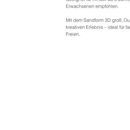
Erwachsenen empfohlen.
Mit dem Sandform 3D groß, Out
kreativen Erlebnis – ideal für 
Freien.
Postadresse
THEKLA® - Bindungsori
Aus- und Weiterbildun
Private Bildungseinrich
Marga Bielesch
Heinrich-Heine-Str. 9
99423 Weimar