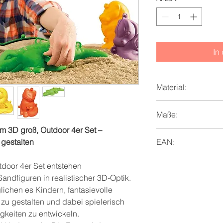
In
Material:
Kunststoff
Maße:
m 3D groß, Outdoor 4er Set –
Katze: 11,2 x 10 x 13
gestalten
EAN:
13,5 x 10,5 x 14,8, K
4260372716275
door 4er Set entstehen
andfiguren in realistischer 3D-Optik.
ichen es Kindern, fantasievolle
zu gestalten und dabei spielerisch
igkeiten zu entwickeln.