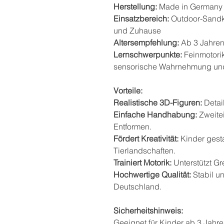
Herstellung:
Made in Germany
Einsatzbereich:
Outdoor-Sandka
und Zuhause
Altersempfehlung:
Ab 3 Jahre
Lernschwerpunkte:
Feinmotorik
sensorische Wahrnehmung und 
Vorteile:
Realistische 3D-Figuren:
Detail
Einfache Handhabung:
Zweitei
Entformen.
Fördert Kreativität:
Kinder gest
Tierlandschaften.
Trainiert Motorik:
Unterstützt Gr
Hochwertige Qualität:
Stabil un
Deutschland.
Sicherheitshinweis:
Geeignet für Kinder ab 3 Jahr