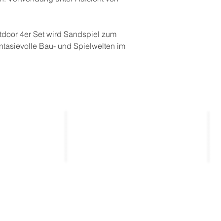
door 4er Set wird Sandspiel zum
fantasievolle Bau- und Spielwelten im
Kontakt
_____________
_____________
entierte
kontakt@thekla.de
gen
tung
03643 / 501931
Folge uns bei Social Media.