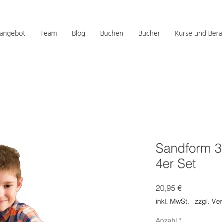
sangebot
Team
Blog
Buchen
Bücher
Kurse und Bera
Sandform 3
4er Set
Preis
20,95 €
inkl. MwSt.
|
zzgl. Ve
Anzahl
*