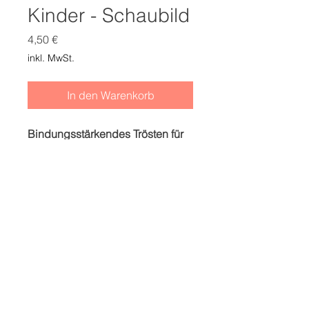
Kinder - Schaubild
Preis
4,50 €
inkl. MwSt.
In den Warenkorb
Bindungsstärkendes Trösten für
Kinder - Schaubild
Folge uns bei Social Media.
Impressum
Datenschutz
AGB
Widerrufsrecht