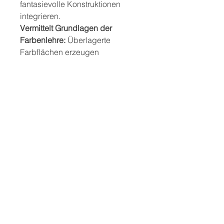
fantasievolle Konstruktionen
integrieren.
Vermittelt Grundlagen der
Farbenlehre:
Überlagerte
Farbflächen erzeugen
spannende Mischfarben.
Trainiert Feinmotorik:
Die
handlichen Bausteine fördern
Greifbewegungen und
Koordination.
Vielseitig einsetzbar:
Ideal für
Kindergarten, Schule, Therapie
und kreatives Freispiel.
Sicherheitshinweis:
Geeignet für Kinder ab 3 Jahren.
Verwendung unter Aufsicht von
Erwachsenen empfohlen.
Mit den Sensorik-Holzbausteinen