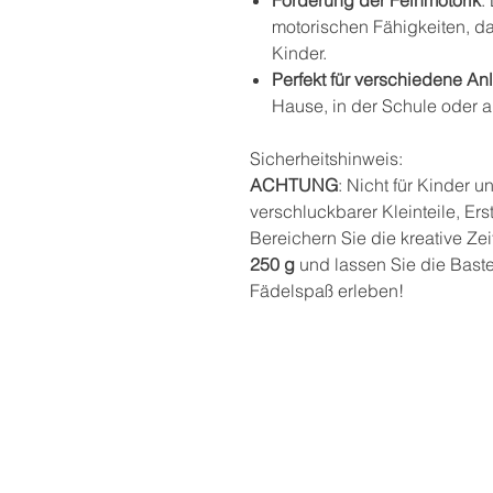
motorischen Fähigkeiten, d
Kinder.
Perfekt für verschiedene An
Hause, in der Schule oder a
Sicherheitshinweis:
ACHTUNG
: Nicht für Kinder 
verschluckbarer Kleinteile, Er
Bereichern Sie die kreative Ze
250 g
und lassen Sie die Baste
Fädelspaß erleben!
Postadresse
THEKLA® - Bindungsori
Aus- und Weiterbildun
Private Bildungseinrich