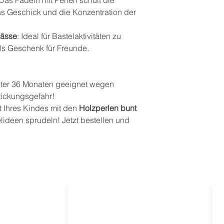
as Geschick und die Konzentration der
lässe
: Ideal für Bastelaktivitäten zu
ls Geschenk für Freunde.
unter 36 Monaten geeignet wegen
stickungsgefahr!
it Ihres Kindes mit den
Holzperlen bunt
lideen sprudeln! Jetzt bestellen und
Kontakt
_____________
_____________
entierte
kontakt@thekla.de
gen
tung
03643 / 501931