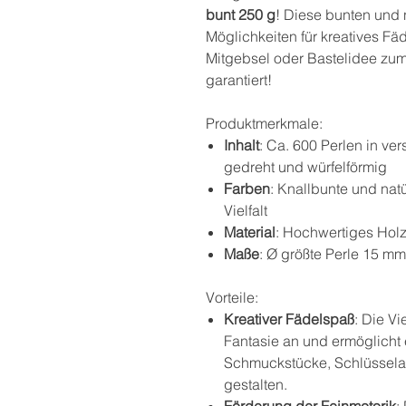
bunt 250 g
! Diese bunten und 
Möglichkeiten für kreatives Fä
Mitgebsel oder Bastelidee zum
garantiert!
Produktmerkmale:
Inhalt
: Ca. 600 Perlen in ve
gedreht und würfelförmig
Farben
: Knallbunte und natü
Vielfalt
Material
: Hochwertiges Holz
Maße
: Ø größte Perle 15 mm
Vorteile:
Kreativer Fädelspaß
: Die Vi
Fantasie an und ermöglicht 
Schmuckstücke, Schlüssela
gestalten.
Förderung der Feinmotorik
: