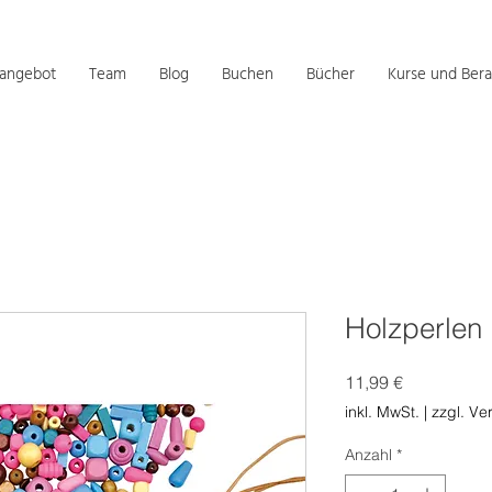
sangebot
Team
Blog
Buchen
Bücher
Kurse und Bera
Holzperlen 
Preis
11,99 €
inkl. MwSt.
|
zzgl. Ve
Anzahl
*