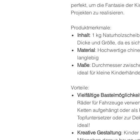
perfekt, um die Fantasie der K
Projekten zu realisieren.
Produktmerkmale:
Inhalt
: 1 kg Naturholzschei
Dicke und Größe, da es sic
Material
: Hochwertige chine
langlebig
Maße
: Durchmesser zwische
ideal für kleine Kinderhänd
Vorteile:
Vielfältige Bastelmöglichkei
Räder für Fahrzeuge verwen
Ketten aufgehängt oder als
Topfuntersetzer oder zur De
ideal!
Kreative Gestaltung
: Kinde
Männchen daraus bauen und