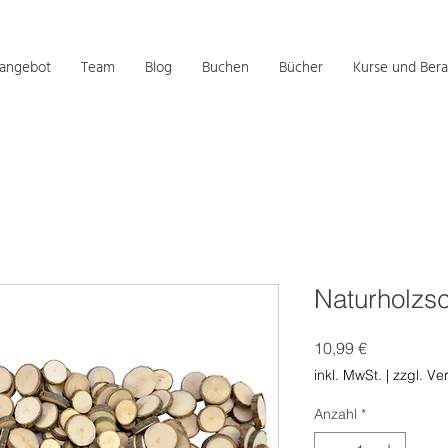
sangebot
Team
Blog
Buchen
Bücher
Kurse und Bera
Naturholzs
Preis
10,99 €
inkl. MwSt.
|
zzgl. Ve
Anzahl
*