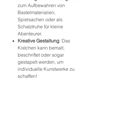
zum Aufbewahren von
Bastelmaterialien,
Spielsachen oder als
Schatztruhe für kleine
Abenteurer.
Kreative Gestaltung
: Das
Kistchen kann bemalt,
beschriftet oder sogar
gestapelt werden, um
individuelle Kunstwerke zu
schaffen!
Praktisches Design
: Mit dem
goldfarbenen Klappschloss
bleibt der Inhalt sicher
verwahrt und ist gleichzeitig
ein schöner Blickfang.
Sicherheitshinweis: