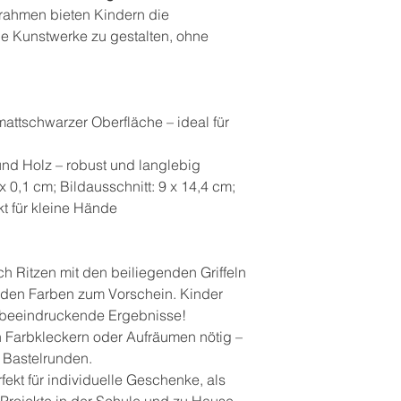
rrahmen bieten Kindern die
ne Kunstwerke zu gestalten, ohne
mattschwarzer Oberfläche – ideal für
 und Holz – robust und langlebig
x 0,1 cm; Bildausschnitt: 9 x 14,4 cm;
ekt für kleine Hände
ch Ritzen mit den beiliegenden Griffeln
nden Farben zum Vorschein. Kinder
beeindruckende Ergebnisse!
n Farbkleckern oder Aufräumen nötig –
d Bastelrunden.
rfekt für individuelle Geschenke, als
 Projekte in der Schule und zu Hause.