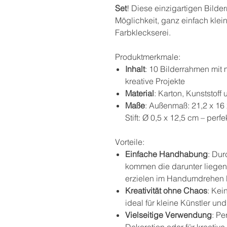
Set
! Diese einzigartigen Bilde
Möglichkeit, ganz einfach klei
Farbkleckserei.
Produktmerkmale:
Inhalt
: 10 Bilderrahmen mit 
kreative Projekte
Material
: Karton, Kunststoff
Maße
: Außenmaß: 21,2 x 16 
Stift: Ø 0,5 x 12,5 cm – perf
Vorteile:
Einfache Handhabung
: Dur
kommen die darunter liege
erzielen im Handumdrehen 
Kreativität ohne Chaos
: Kei
ideal für kleine Künstler un
Vielseitige Verwendung
: Pe
Dekoration oder für kreative