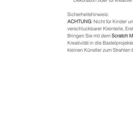
Sicherheitshinweis:
ACHTUNG
: Nicht für Kinder 
verschluckbarer Kleinteile, Er
Bringen Sie mit dem
Scratch M
Kreativität in die Bastelprojekt
kleinen Künstler zum Strahlen 
Postadresse
THEKLA® - Bindungsori
Aus- und Weiterbildun
Private Bildungseinrich
Marga Bielesch
Heinrich-Heine-Str. 9
99423 Weimar