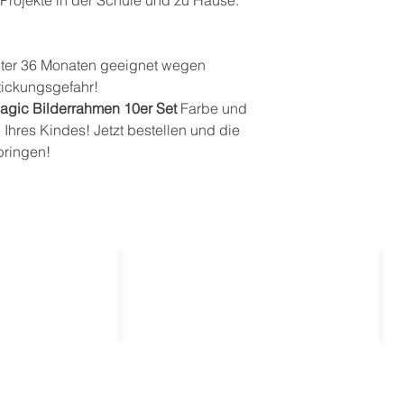
unter 36 Monaten geeignet wegen
stickungsgefahr!
agic Bilderrahmen 10er Set
Farbe und
e Ihres Kindes! Jetzt bestellen und die
bringen!
Kontakt
_____________
_____________
entierte
kontakt@thekla.de
gen
tung
03643 / 501931