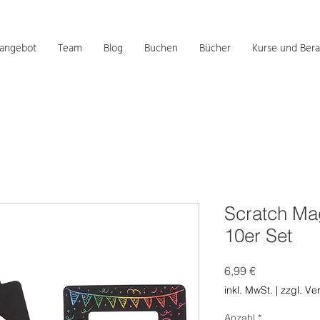
sangebot
Team
Blog
Buchen
Bücher
Kurse und Bera
Scratch Ma
10er Set
Preis
6,99 €
inkl. MwSt.
|
zzgl. Ve
Anzahl
*