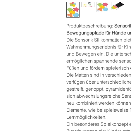
Produktbeschreibung:
Sensorik
Bewegungspfade für Hände u
Die Sensorik Silikonmatten biet
Wahrnehmungserlebnis für Kin
und Bewegen ein. Die unterschi
ermöglichen spannende senso
Füßen und fördern spielerisc
Die Matten sind in verschiede
verfügen über unterschiedliche
gestreift, genoppt, pyramidenf
sich abwechslungsreiche Senso
neu kombiniert werden können
Elemente, wie beispielsweise F
Lernmöglichkeiten.
Ein besonderes Spielkonzept e
Zuordnungsspiele: Kinder ert