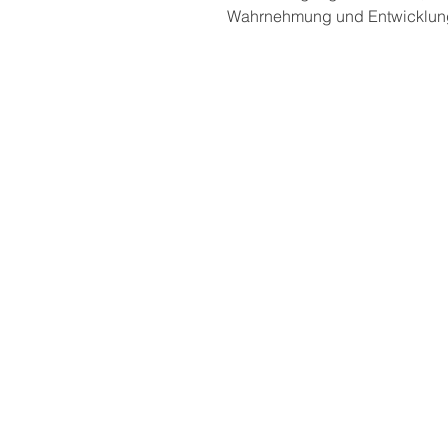
Wahrnehmung und Entwicklung
Postadresse
THEKLA® - Bindungsori
Aus- und Weiterbildun
Private Bildungseinrich
Marga Bielesch
Heinrich-Heine-Str. 9
99423 Weimar