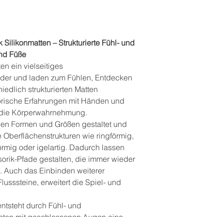
 Silikonmatten – Strukturierte Fühl- und
nd Füße
en ein vielseitiges
der und laden zum Fühlen, Entdecken
edlich strukturierten Matten
rische Erfahrungen mit Händen und
h die Körperwahrnehmung.
nen Formen und Größen gestaltet und
 Oberflächenstrukturen wie ringförmig,
örmig oder igelartig. Dadurch lassen
rik-Pfade gestalten, die immer wieder
. Auch das Einbinden weiterer
lusssteine, erweitert die Spiel- und
ntsteht durch Fühl- und
asten mit geschlossenen Augen eine