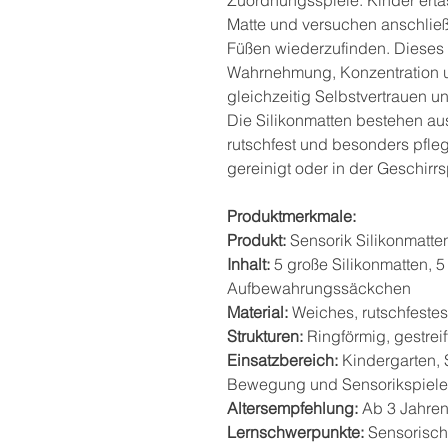
Matte und versuchen anschließe
Füßen wiederzufinden. Dieses 
Wahrnehmung, Konzentration u
gleichzeitig Selbstvertrauen u
Die Silikonmatten bestehen au
rutschfest und besonders pfleg
gereinigt oder in der Geschir
Produktmerkmale:
Produkt:
Sensorik Silikonmatte
Inhalt:
5 große Silikonmatten, 5 
Aufbewahrungssäckchen
Material:
Weiches, rutschfestes
Strukturen:
Ringförmig, gestreif
Einsatzbereich:
Kindergarten, 
Bewegung und Sensorikspiele
Altersempfehlung:
Ab 3 Jahre
Lernschwerpunkte:
Sensorisch