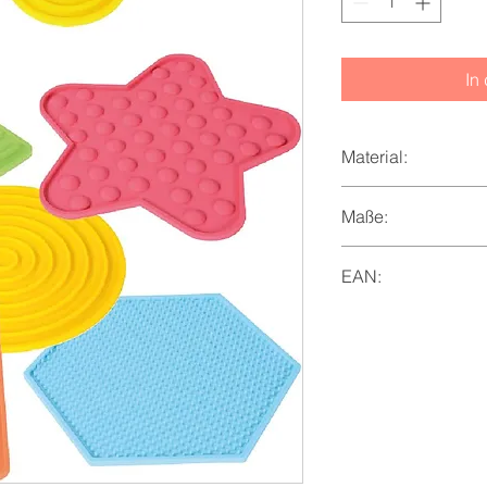
In
Material:
Silikon
Maße:
Kreis klein: Ø 10 cm
EAN:
4260586155990