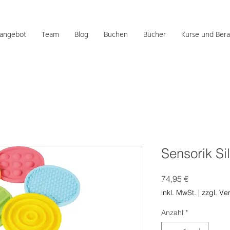
sangebot
Team
Blog
Buchen
Bücher
Kurse und Bera
Sensorik Si
Preis
74,95 €
inkl. MwSt.
|
zzgl. Ve
Anzahl
*