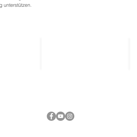
 unterstützen.
Kontakt
_____________
_____________
entierte
kontakt@thekla.de
gen
tung
03643 / 501931
Folge uns bei Social Media.
© 2026 THEKLA®