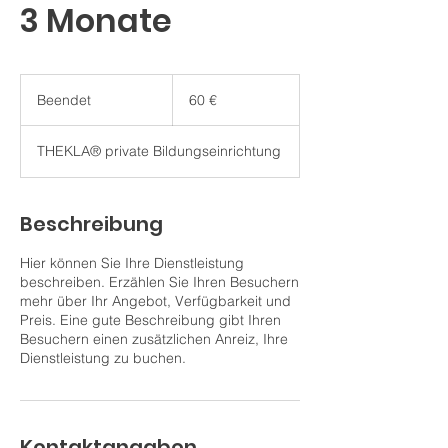
3 Monate
60
Euro
Beendet
B
60 €
e
e
THEKLA® private Bildungseinrichtung
n
d
e
t
Beschreibung
Hier können Sie Ihre Dienstleistung
beschreiben. Erzählen Sie Ihren Besuchern
mehr über Ihr Angebot, Verfügbarkeit und
Preis. Eine gute Beschreibung gibt Ihren
Besuchern einen zusätzlichen Anreiz, Ihre
Dienstleistung zu buchen.
Kontaktangaben