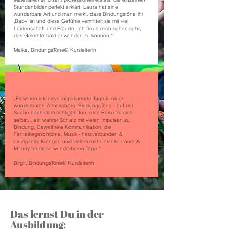
Stundenbilder perfekt erklärt. Laura hat eine
wunderbare Art und man merkt, dass Bindungstöne ihr
‚Baby‘ ist und diese Gefühle vermittelt sie mit viel
Leidenschaft und Freude. Ich freue mich schon sehr,
das Gelernte bald anwenden zu können!“
Maike, BindungsTöne® Kursleiterin
„Es waren intensive inspirierende Tage in einer
wunderbaren Atmosphäre! BindungsTöne - auf der
Suche nach dem richtigen Ton, eine Reise zu sich
selbst... ein wahrer Schatz mit vielen Impulsen zu
Bindung, Gewaltfreie Kommunikation, die
Fantasiegeschichte, Musik - herzverbunden &
einzigartig, Klängen und vielem mehr! Danke Laura &
Mandy für diese wunderbaren Tage!“
Birgit, BindungsTöne® Kursleiterin
Das lernst Du in der
Ausbildung: