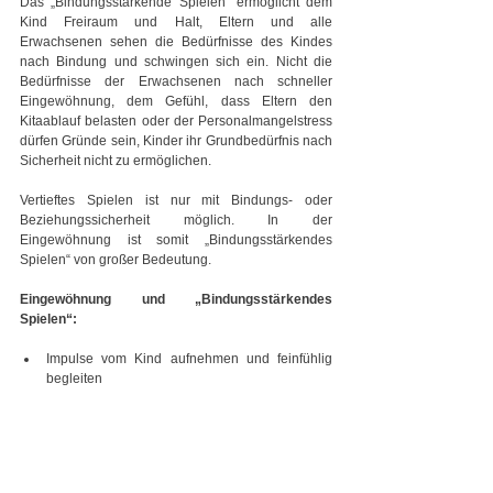
Das „Bindungsstärkende Spielen“ ermöglicht dem 
Kind Freiraum und Halt, Eltern und alle 
Erwachsenen sehen die Bedürfnisse des Kindes 
nach Bindung und schwingen sich ein. Nicht die 
Bedürfnisse der Erwachsenen nach schneller 
Eingewöhnung, dem Gefühl, dass Eltern den 
Kitaablauf belasten oder der Personalmangelstress 
dürfen Gründe sein, Kinder ihr Grundbedürfnis nach 
Sicherheit nicht zu ermöglichen.
Vertieftes Spielen ist nur mit Bindungs- oder 
Beziehungssicherheit möglich. In der 
Eingewöhnung ist somit „Bindungsstärkendes 
Spielen“ von großer Bedeutung.
Eingewöhnung und „Bindungsstärkendes 
Spielen“:
Impulse vom Kind aufnehmen und feinfühlig 
begleiten
Interaktion (Mimik, Gestik, Körperhaltung, 
Vorbild, Einschwingen)
Co-Regulation als Grundlage für den Bindungs- 
und Beziehungsaufbau
„Gefühle färben ab“ (eigene Haltung, eigene 