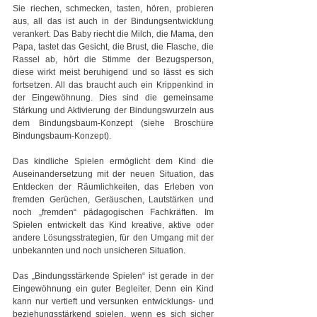
Sie riechen, schmecken, tasten, hören, probieren 
aus, all das ist auch in der Bindungsentwicklung 
verankert. Das Baby riecht die Milch, die Mama, den 
Papa, tastet das Gesicht, die Brust, die Flasche, die 
Rassel ab, hört die Stimme der Bezugsperson, 
diese wirkt meist beruhigend und so lässt es sich 
fortsetzen. All das braucht auch ein Krippenkind in 
der Eingewöhnung. Dies sind die gemeinsame 
Stärkung und Aktivierung der Bindungswurzeln aus 
dem Bindungsbaum-Konzept (siehe Broschüre 
Bindungsbaum-Konzept).
Das kindliche Spielen ermöglicht dem Kind die 
Auseinandersetzung mit der neuen Situation, das 
Entdecken der Räumlichkeiten, das Erleben von 
fremden Gerüchen, Geräuschen, Lautstärken und 
noch „fremden“ pädagogischen Fachkräften. Im 
Spielen entwickelt das Kind kreative, aktive oder 
andere Lösungsstrategien, für den Umgang mit der 
unbekannten und noch unsicheren Situation.
Das „Bindungsstärkende Spielen“ ist gerade in der 
Eingewöhnung ein guter Begleiter. Denn ein Kind 
kann nur vertieft und versunken entwicklungs- und 
beziehungsstärkend spielen, wenn es sich sicher 