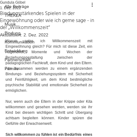
Gundula Göbel
Alle Beiträge
1. Dez. 2022
Bindungsstärkendes Spielen in der
THEKLA
Eingewöhnung oder wie ich gerne sage - in
Musik
der „Willkommenszeit“
Bindung
Aktualisiert:
2. Dez. 2022
Warum setze ich Willkommenszeit mit 
Kommunikation
Eingewöhnung gleich? Für mich ist diese Zeit, ein 
Entwicklung
Augenblick, Momente und Wochen der 
Beziehungsgestaltung zwischen der 
Partnerschaft
pädagogischen Fachkraft, dem Kind und den Eltern. 
Familie
Alle zusammen werden zu einem ergänzenden 
Bindungs- und Beziehungssystem mit Sicherheit 
und Feinfühligkeit, um dem Kind bestmögliche 
psychische Stabilität und emotionale Sicherheit zu 
ermöglichen.
Nur, wenn auch die Eltern in der Krippe oder Kita 
willkommen und gesehen werden, werden sie ihr 
Kind bei diesem wichtigen Schritt und Übergang 
achtsam begleiten können. Kinder spüren die 
Gefühle der Erwachsenwelt.
Sich willkommen zu fühlen ist ein Bedürfnis eines 