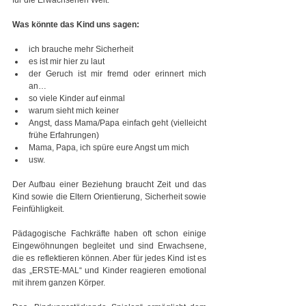
für die Erwachsenen Welt.
Was könnte das Kind uns sagen:
ich brauche mehr Sicherheit
es ist mir hier zu laut
der Geruch ist mir fremd oder erinnert mich 
an…
so viele Kinder auf einmal
warum sieht mich keiner
Angst, dass Mama/Papa einfach geht (vielleicht 
frühe Erfahrungen)
Mama, Papa, ich spüre eure Angst um mich
usw.
Der Aufbau einer Beziehung braucht Zeit und das 
Kind sowie die Eltern Orientierung, Sicherheit sowie 
Feinfühligkeit.
Pädagogische Fachkräfte haben oft schon einige 
Eingewöhnungen begleitet und sind Erwachsene, 
die es reflektieren können. Aber für jedes Kind ist es 
das „ERSTE-MAL“ und Kinder reagieren emotional 
mit ihrem ganzen Körper.