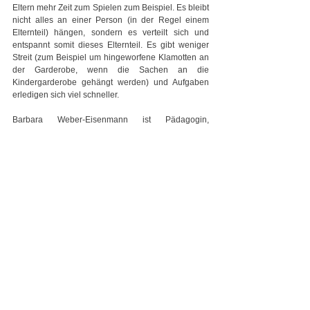
Eltern mehr Zeit zum Spielen zum Beispiel. Es bleibt 
nicht alles an einer Person (in der Regel einem 
Elternteil) hängen, sondern es verteilt sich und 
entspannt somit dieses Elternteil. Es gibt weniger 
Streit (zum Beispiel um hingeworfene Klamotten an 
der Garderobe, wenn die Sachen an die 
Kindergarderobe gehängt werden) und Aufgaben 
erledigen sich viel schneller.
Barbara Weber-Eisenmann ist Pädagogin, 
Bloggerin 
https://pebbles-paedagogik.de
und Mutter. 
Als langjährige Leiterin in Kita und im 
Grundschulbereich sowie als Influencerin weiß sie, 
welche Sorgen und Fragen Eltern bei der 
Begleitung ihrer Kinder besonders beschäftigen. 
THEKLA
Familie
Entwicklung
Alle ansehen
Aktuelle Beiträge