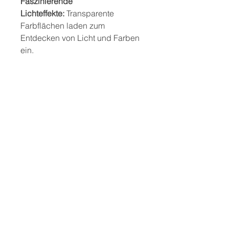
Faszinierende
Lichteffekte:
Transparente
Farbflächen laden zum
Entdecken von Licht und Farben
ein.
Kreatives Konstruieren:
Ideal für
Bauwerke und Muster in 2D und
3D.
Perfekt für Leuchttische:
Farben
wirken besonders intensiv im
Gegenlicht.
Robuste Verarbeitung:
Massiver
Holzrahmen mit bruchsicheren
Acryleinsätzen.
Vielseitig kombinierbar:
Auch als
Ergänzung zu klassischen
Holzbausteinen geeignet.
Sicherheitshinweis: