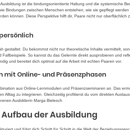
 Ausbildung ist die bindungsorientierte Haltung und die systemische Be
 wie Bindungen zwischen Menschen entstehen, wie sie gepflegt werden u
werden können. Diese Perspektive hilft dir, Paare nicht nur oberflächlich
persönlich
ah gestaltet. Du bekommst nicht nur theoretische Inhalte vermittelt, son
 Fallbeispiele. So kannst du das Gelernte direkt ausprobieren und refl
dig und bereitet dich optimal auf die Arbeit mit echten Paaren vor.
en mit Online- und Präsenzphasen
ination aus Online-Lernmodulen und Präsenzseminaren an. Das ermögl
en Alltag zu integrieren. Gleichzeitig profitierst du vom direkten Austau
renen Ausbilderin Marga Bielesch.
d Aufbau der Ausbildung
ukturiert und führt dich Schritt für Schritt in die Welt der Beziehungsgesc