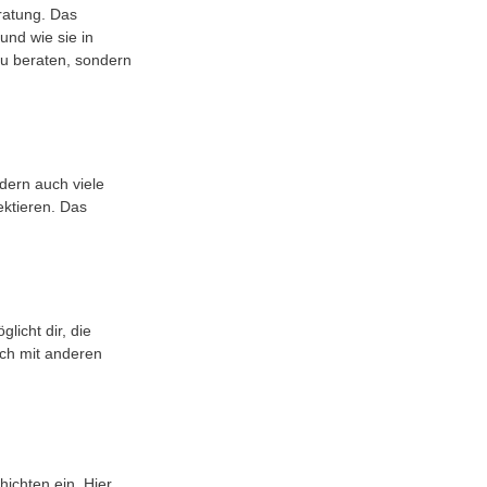
ratung. Das 
nd wie sie in 
 zu beraten, sondern 
dern auch viele 
ektieren. Das 
icht dir, die 
sch mit anderen 
hichten ein. Hier 