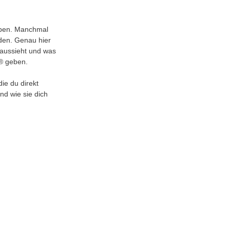
eben. Manchmal 
den. Genau hier 
 aussieht und was 
A® geben.
ie du direkt 
d wie sie dich 