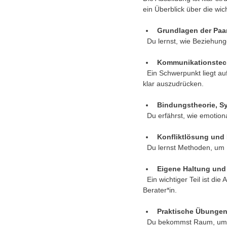
ein Überblick über die wi
Grundlagen der Paa
  Du lernst, wie Beziehu
Kommunikationstec
  Ein Schwerpunkt liegt auf der Kommunikation. Du übst, wie du Paare dabei unterstützt, besser zuzuhören und sich 
klar auszudrücken.
Bindungstheorie, Sy
  Du erfährst, wie emoti
Konfliktlösung und 
  Du lernst Methoden, um 
Eigene Haltung und 
  Ein wichtiger Teil ist die Arbeit an der eigenen Haltung. Du reflektierst deine Werte, Grenzen und deine Rolle als 
Berater*in.
Praktische Übungen
  Du bekommst Raum, um 