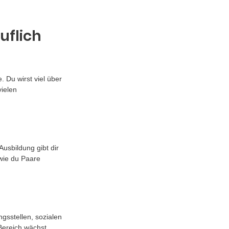
uflich 
 Du wirst viel über 
ielen 
usbildung gibt dir 
wie du Paare 
gsstellen, sozialen 
Bereich wächst 