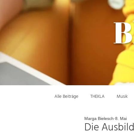
B
Alle Beiträge
THEKLA
Musik
Marga Bielesch
8. Mai
Die Ausbil