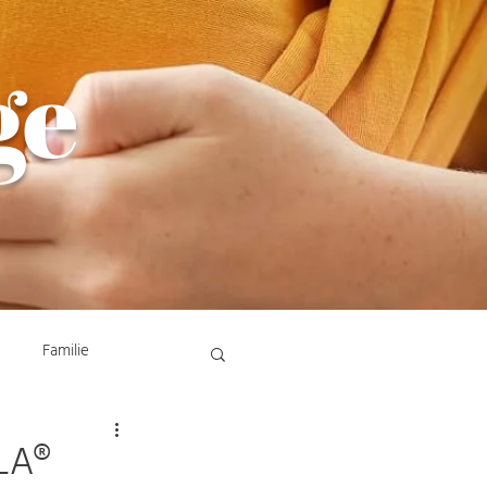
ge
Familie
LA®